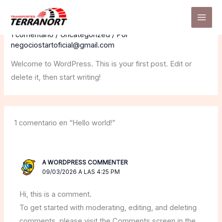
Ir
Hello world!
al
contenido
1 comentario
/
Uncategorized
/ Por
negociostartoficial@gmail.com
Welcome to WordPress. This is your first post. Edit or
delete it, then start writing!
1 comentario en “Hello world!”
A WORDPRESS COMMENTER
09/03/2026 A LAS 4:25 PM
Hi, this is a comment.
To get started with moderating, editing, and deleting
comments, please visit the Comments screen in the